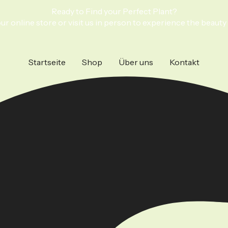
Ready to Find your Perfect Plant?
r online store or visit us in person to experience the beauty 
Startseite
Shop
Über uns
Kontakt